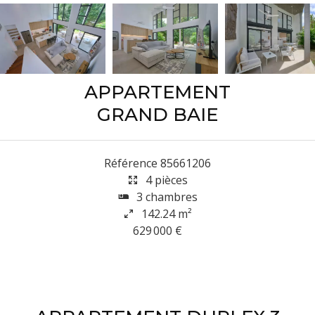
APPARTEMENT
GRAND BAIE
Référence
85661206
4 pièces
3 chambres
142.24
m²
629 000 €