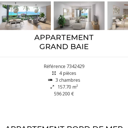
APPARTEMENT
GRAND BAIE
Référence
7342429
4 pièces
3 chambres
157.70
m²
596 200 €