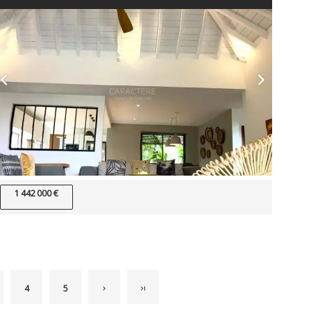
1 442 000 €
4
5