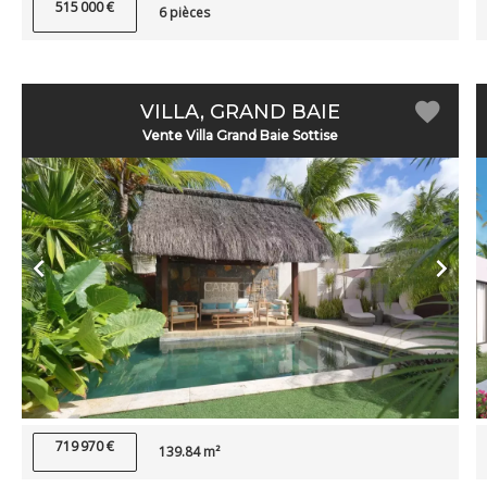
515 000 €
6 pièces
VILLA, GRAND BAIE
Vente Villa Grand Baie Sottise
719 970 €
139.84 m²