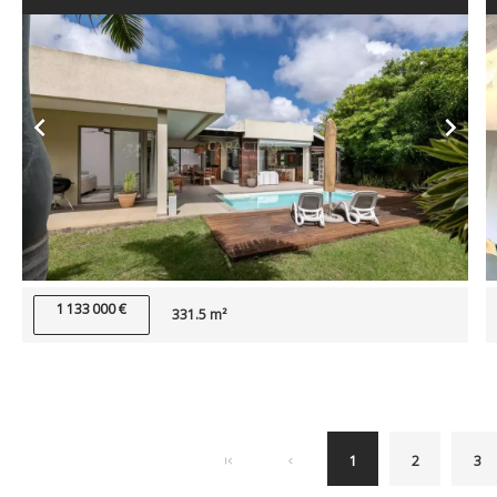
1 133 000 €
331.5 m²
1
2
3