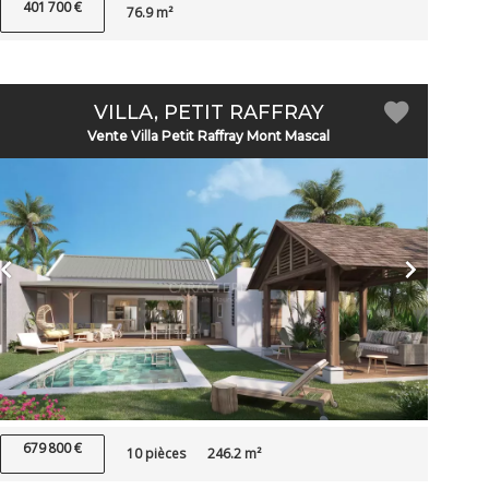
401 700 €
76.9 m²
VILLA, PETIT RAFFRAY
Vente Villa Petit Raffray Mont Mascal
679 800 €
10 pièces
246.2 m²